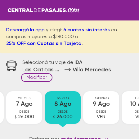
Descargá la app
y elegí:
6 cuotas sin interés
en
compras mayores a $180.000 o
25% OFF con Cuotas sin Tarjeta
.
Seleccioná tu viaje de
IDA
Las Catitas Acceso
Villa Mercedes
Modificar
VIERNES
SABADO
DOMINGO
LU
7 Ago
8 Ago
9 Ago
10
DESDE
DESDE
DESDE
DE
26.000
26.000
VER
V
$
$