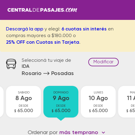
Descargá la app
y elegí:
6 cuotas sin interés
en
compras mayores a $180.000 o
25% OFF con Cuotas sin Tarjeta
.
Seleccioná tu viaje de
Modificar
IDA
Rosario
Posadas
SABADO
DOMINGO
LUNES
MA
8 Ago
9 Ago
10 Ago
11
DESDE
DESDE
DESDE
DE
65.000
65.000
65.000
65
$
$
$
$
Ordenar por
más temprano