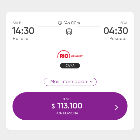
SALE
14h 00m
LLEGA
14:30
04:30
Rosario
Posadas
CAMA
información
DESDE
113.100
$
POR PERSONA