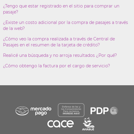
¿Tengo que estar registrado en el sitio para comprar un
pasaje?
¿Existe un costo adicional por la compra de pasajes a través
de la web?
¿Cómo veo la compra realizada a través de Central de
Pasajes en el resumen de la tarjeta de crédito?
Realicé una búsqueda y no arroja resultados ¿Por qué?
¿Cómo obtengo la factura por el cargo de servicio?