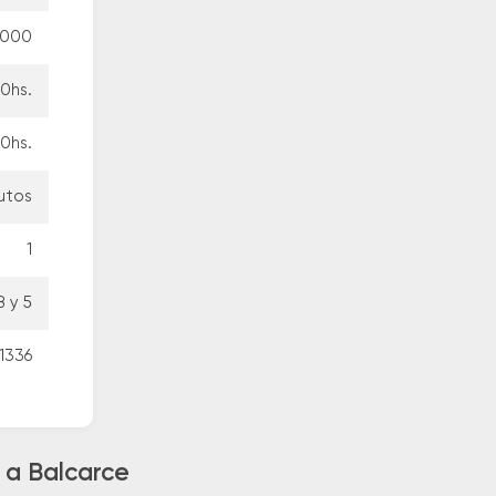
.000
10hs.
10hs.
utos
1
8 y 5
 1336
 a Balcarce