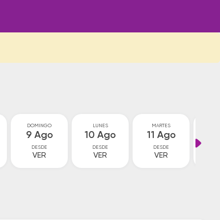
DOMINGO
LUNES
MARTES
MIÉ
9 Ago
10 Ago
11 Ago
12
DESDE
DESDE
DESDE
D
VER
VER
VER
V