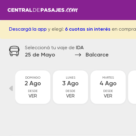
Descargá la app
y elegí:
6 cuotas sin interés
en compra
Seleccioná tu viaje de
IDA
25 de Mayo
Balcarce
O
DOMINGO
LUNES
MARTES
o
2 Ago
3 Ago
4 Ago
DESDE
DESDE
DESDE
VER
VER
VER