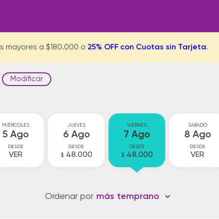
s mayores a $180.000 o
25% OFF con Cuotas sin Tarjeta
.
Modificar
MIÉRCOLES
JUEVES
VIERNES
SABADO
5 Ago
6 Ago
7 Ago
8 Ago
DESDE
DESDE
DESDE
DESDE
VER
48.000
48.000
VER
$
$
Ordenar por
más temprano