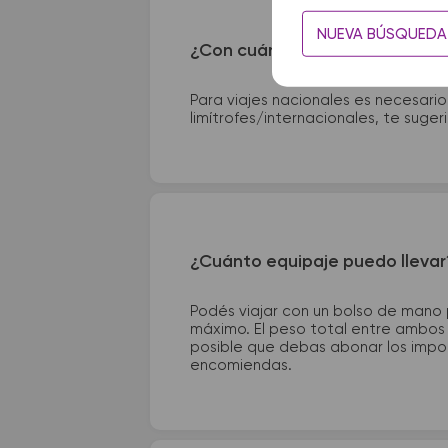
NUEVA BÚSQUEDA
¿Con cuánta anticipación debo
Para viajes nacionales es necesario
limítrofes/internacionales, te suge
¿Cuánto equipaje puedo llevar
Podés viajar con un bolso de mano
máximo. El peso total entre ambos e
posible que debas abonar los impor
encomiendas.