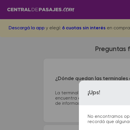
Descargá la app
y elegí:
6 cuotas sin interés
en compra
Preguntas 
¿Dónde quedan las terminales 
¡Ups!
La terminal de ómnibus de 25 de Ma
encuentra en Leandro N. Alem 601. E
de información que te facilitarán la 
No encontramos opcio
recordá que algunas