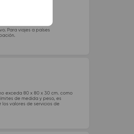
vo. Para viajes a países
ipación.
 no exceda 80 x 80 x 30 cm. como
 límites de medida y peso, es
los valores de servicios de