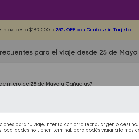
s mayores a $180.000 o
25% OFF con Cuotas sin Tarjeta
.
frecuentes para el viaje desde 25 de Mayo
de micro de 25 de Mayo a Cañuelas?
yo queda ubicada en Terminal - Calle 28 y 5. La terminal de 
n las terminales de bus podrás encontrar kioscos, sanitarios,
partida y el arribo durante tu viaje.
nes para tu viaje. Intentá con otra fecha, origen o destino. 
 localidades no tienen terminal, pero podés viajar a la más 