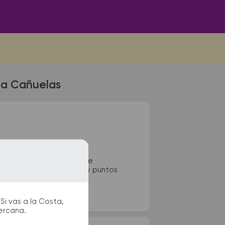
 a Cañuelas
colectivos de Cañuelas se
 paradas de taxi o remis y puntos
Si vas a la Costa,
cercana.