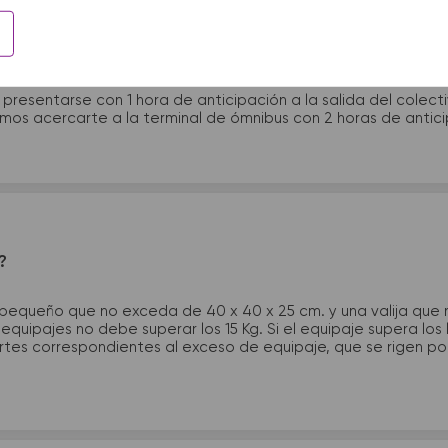
 presentarme en la terminal de micros?
 presentarse con 1 hora de anticipación a la salida del colecti
rimos acercarte a la terminal de ómnibus con 2 horas de antic
?
 pequeño que no exceda de 40 x 40 x 25 cm. y una valija que
quipajes no debe superar los 15 Kg. Si el equipaje supera los
tes correspondientes al exceso de equipaje, que se rigen por 