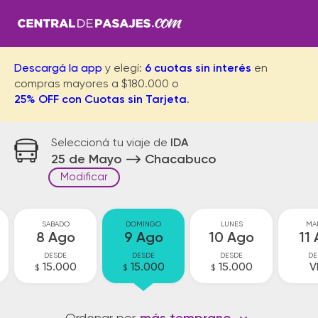
Descargá la app
y elegí:
6 cuotas sin interés
en
compras mayores a $180.000 o
25% OFF con Cuotas sin Tarjeta
.
Seleccioná tu viaje de
IDA
25 de Mayo
Chacabuco
Modificar
SABADO
DOMINGO
LUNES
MA
8 Ago
9 Ago
10 Ago
11
DESDE
DESDE
DESDE
DE
15.000
15.000
15.000
V
$
$
$