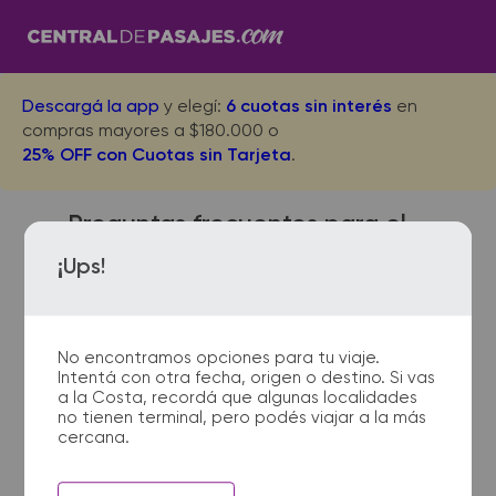
Descargá la app
y elegí:
6 cuotas sin interés
en
compras mayores a $180.000 o
25% OFF con Cuotas sin Tarjeta
.
Preguntas frecuentes para el
viaje desde 30 de Agosto a
¡Ups!
Cañuelas
No encontramos opciones para tu viaje.
Intentá con otra fecha, origen o destino. Si vas
¿Dónde quedan las
a la Costa, recordá que algunas localidades
no tienen terminal, pero podés viajar a la más
terminales de micro de 30 de
cercana.
Agosto a Cañuelas?