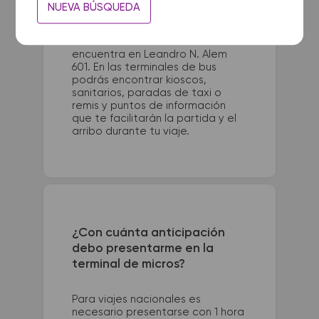
La terminal de ómnibus de 30 de
NUEVA BÚSQUEDA
Agosto queda ubicada en
Laprida y Tronge. La terminal de
colectivos de Cañuelas se
encuentra en Leandro N. Alem
601. En las terminales de bus
podrás encontrar kioscos,
sanitarios, paradas de taxi o
remis y puntos de información
que te facilitarán la partida y el
arribo durante tu viaje.
¿Con cuánta anticipación
debo presentarme en la
terminal de micros?
Para viajes nacionales es
necesario presentarse con 1 hora