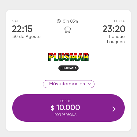
SALE
01h 05m
LLEGA
22:15
23:20
30 de Agosto
Trenque
Lauquen
SEMICAMA
información
DESDE
10.000
$
POR PERSONA