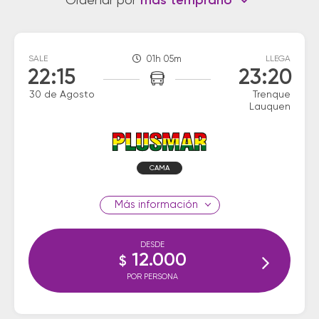
Ordenar por
más temprano
SALE
01h 05m
LLEGA
22:15
23:20
30 de Agosto
Trenque
Lauquen
CAMA
información
DESDE
12.000
$
POR PERSONA