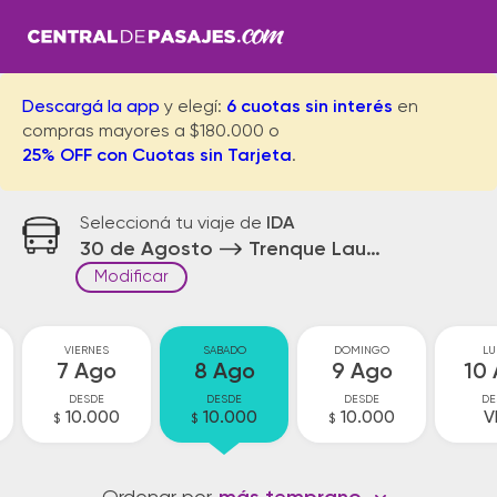
Descargá la app
y elegí:
6 cuotas sin interés
en
compras mayores a $180.000 o
25% OFF con Cuotas sin Tarjeta
.
Seleccioná tu viaje de
IDA
30 de Agosto
Trenque Lauquen
Modificar
VIERNES
SABADO
DOMINGO
LU
7 Ago
8 Ago
9 Ago
10
DESDE
DESDE
DESDE
DE
10.000
10.000
10.000
V
$
$
$