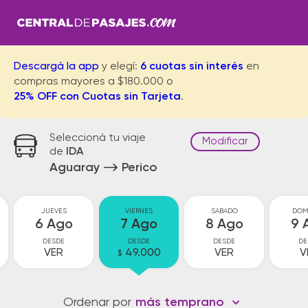
Descargá la app
y elegí:
6 cuotas sin interés
en
compras mayores a $180.000 o
25% OFF con Cuotas sin Tarjeta
.
Seleccioná tu viaje
Modificar
de
IDA
Aguaray
Perico
JUEVES
VIERNES
SABADO
DOM
6 Ago
7 Ago
8 Ago
9 
DESDE
DESDE
DESDE
DE
VER
49.000
VER
V
$
Ordenar por
más temprano