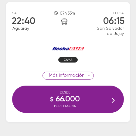
SALE
07h 35m
LLEGA
22:40
06:15
Aguaray
San Salvador
de Jujuy
CAMA
información
DESDE
66.000
$
POR PERSONA