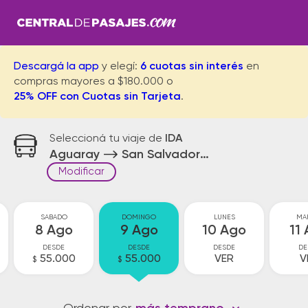
Descargá la app
y elegí:
6 cuotas sin interés
en
compras mayores a $180.000 o
25% OFF con Cuotas sin Tarjeta
.
Seleccioná tu viaje de
IDA
Aguaray
San Salvador de Jujuy
Modificar
SABADO
DOMINGO
LUNES
MA
8 Ago
9 Ago
10 Ago
11
DESDE
DESDE
DESDE
DE
55.000
55.000
VER
V
$
$