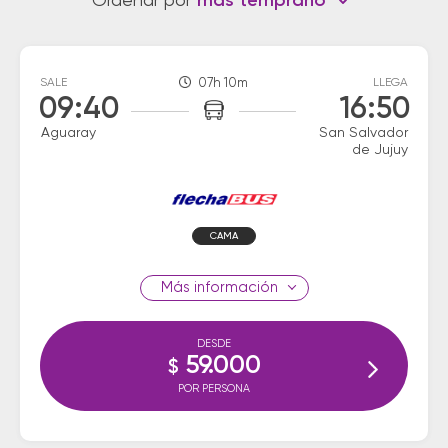
Ordenar por
más temprano
SALE
07h 10m
LLEGA
09:40
16:50
Aguaray
San Salvador
de Jujuy
CAMA
información
DESDE
59.000
$
POR PERSONA