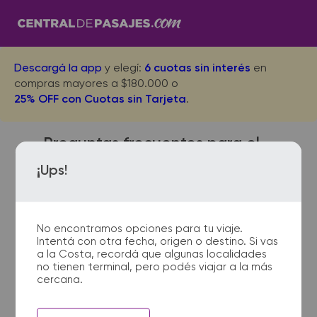
Descargá la app
y elegí:
6 cuotas sin interés
en
compras mayores a $180.000 o
25% OFF con Cuotas sin Tarjeta
.
Preguntas frecuentes para el
viaje desde Aguilares Acceso
¡Ups!
a San Juan
No encontramos opciones para tu viaje.
Intentá con otra fecha, origen o destino. Si vas
¿Con cuánta anticipación
a la Costa, recordá que algunas localidades
no tienen terminal, pero podés viajar a la más
debo presentarme en la
cercana.
terminal de micros?