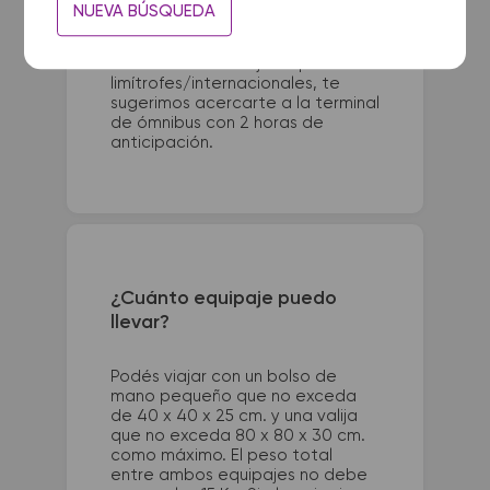
Para viajes nacionales es
NUEVA BÚSQUEDA
necesario presentarse con 1 hora
de anticipación a la salida del
colectivo. Para viajes a países
limítrofes/internacionales, te
sugerimos acercarte a la terminal
de ómnibus con 2 horas de
anticipación.
¿Cuánto equipaje puedo
llevar?
Podés viajar con un bolso de
mano pequeño que no exceda
de 40 x 40 x 25 cm. y una valija
que no exceda 80 x 80 x 30 cm.
como máximo. El peso total
entre ambos equipajes no debe