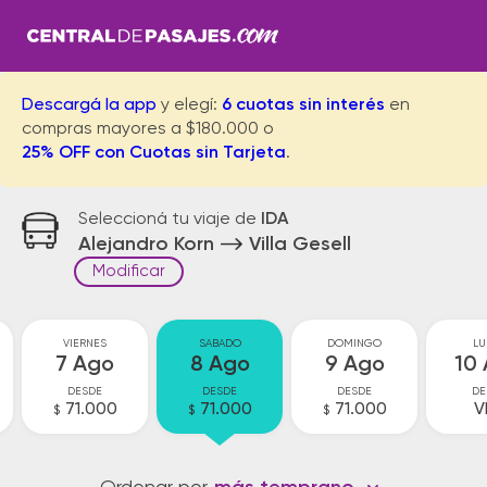
Descargá la app
y elegí:
6 cuotas sin interés
en
compras mayores a $180.000 o
25% OFF con Cuotas sin Tarjeta
.
Seleccioná tu viaje de
IDA
Alejandro Korn
Villa Gesell
Modificar
VIERNES
SABADO
DOMINGO
LU
7 Ago
8 Ago
9 Ago
10
DESDE
DESDE
DESDE
DE
71.000
71.000
71.000
V
$
$
$