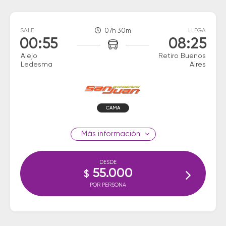
SALE
07h 30m
LLEGA
00:55
08:25
Alejo
Retiro Buenos
Ledesma
Aires
CAMA
información
DESDE
55.000
$
POR PERSONA