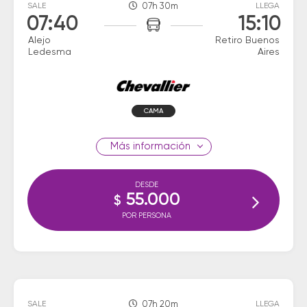
SALE
07h 30m
LLEGA
07:40
15:10
Alejo
Retiro Buenos
Ledesma
Aires
CAMA
información
DESDE
55.000
$
POR PERSONA
SALE
07h 20m
LLEGA