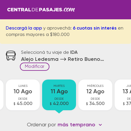
Descargá la app
y aprovechá:
6 cuotas sin interés
en
compras mayores a $180.000
Seleccioná tu viaje de
IDA
Alejo Ledesma
Retiro Buenos Aires
Modificar
LUNES
MARTES
MIÉRCOLES
JU
10 Ago
11 Ago
12 Ago
13
DESDE
DESDE
DESDE
DE
45.000
42.000
34.500
37
$
$
$
$
Ordenar por
más temprano