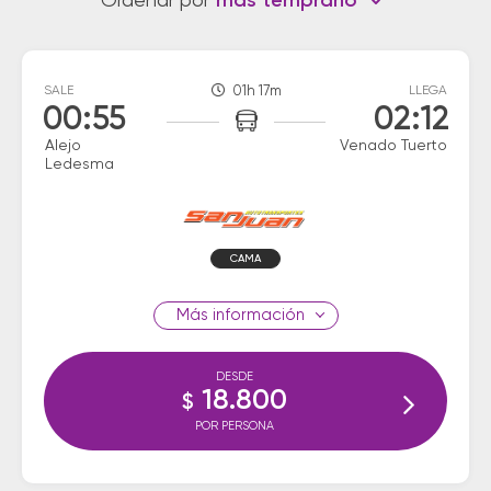
Ordenar por
más temprano
SALE
01h 17m
LLEGA
00:55
02:12
Alejo
Venado Tuerto
Ledesma
CAMA
información
DESDE
18.800
$
POR PERSONA