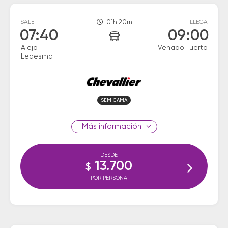
SALE
01h 20m
LLEGA
07:40
09:00
Alejo
Venado Tuerto
Ledesma
SEMICAMA
información
DESDE
13.700
$
POR PERSONA