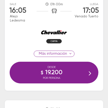
SALE
01h 00m
LLEGA
16:05
17:05
Alejo
Venado Tuerto
Ledesma
CAMA
información
DESDE
19.200
$
POR PERSONA