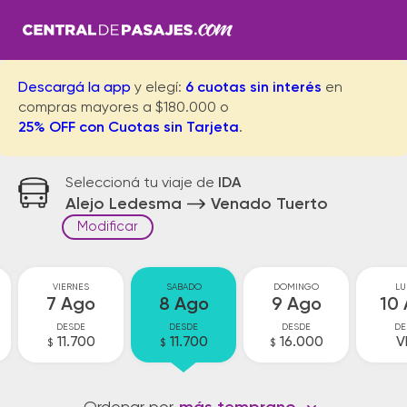
Descargá la app
y elegí:
6 cuotas sin interés
en
compras mayores a $180.000 o
25% OFF con Cuotas sin Tarjeta
.
Seleccioná tu viaje de
IDA
Alejo Ledesma
Venado Tuerto
Modificar
VIERNES
SABADO
DOMINGO
LU
7 Ago
8 Ago
9 Ago
10
DESDE
DESDE
DESDE
DE
11.700
11.700
16.000
V
$
$
$