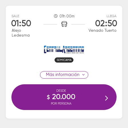
SALE
01h 00m
LLEGA
01:50
02:50
Alejo
Venado Tuerto
Ledesma
SEMICAMA
información
DESDE
20.000
$
POR PERSONA