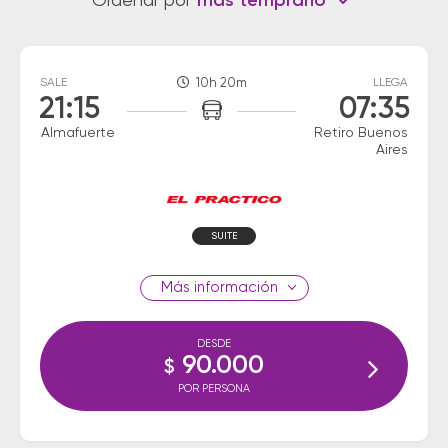
Ordenar por
más temprano
SALE
10h 20m
LLEGA
21:15
07:35
Almafuerte
Retiro Buenos
Aires
SUITE
información
DESDE
90.000
$
POR PERSONA