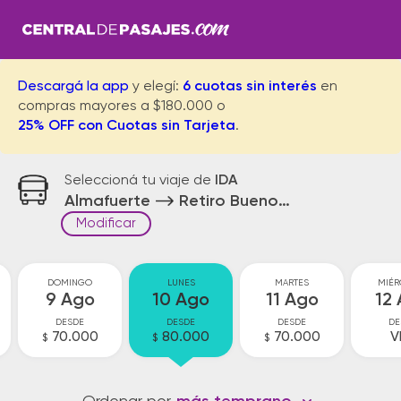
Descargá la app
y elegí:
6 cuotas sin interés
en
compras mayores a $180.000 o
25% OFF con Cuotas sin Tarjeta
.
Seleccioná tu viaje de
IDA
Almafuerte
Retiro Buenos Aires
Modificar
DOMINGO
LUNES
MARTES
MIÉR
9 Ago
10 Ago
11 Ago
12
DESDE
DESDE
DESDE
DE
70.000
80.000
70.000
V
$
$
$