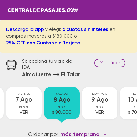
Descargá la app
y elegí:
6 cuotas sin interés
en
compras mayores a $180.000 o
25% OFF con Cuotas sin Tarjeta
.
Seleccioná tu viaje de
Modificar
IDA
Almafuerte
El Talar
VIERNES
SABADO
DOMINGO
LU
7 Ago
8 Ago
9 Ago
10
DESDE
DESDE
DESDE
DE
VER
80.000
VER
70
$
$
Ordenar por
más temprano