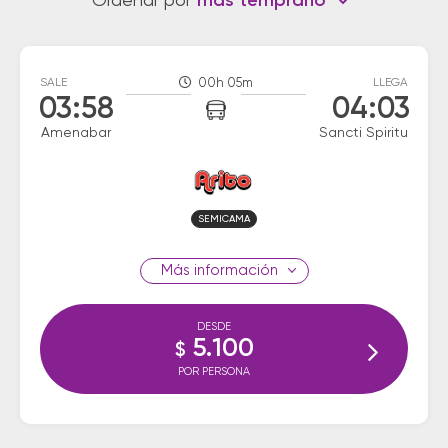
Ordenar por
más temprano
SALE
00h 05m
LLEGA
03:58
04:03
Amenabar
Sancti Spiritu
SEMICAMA
información
DESDE
5.100
$
POR PERSONA