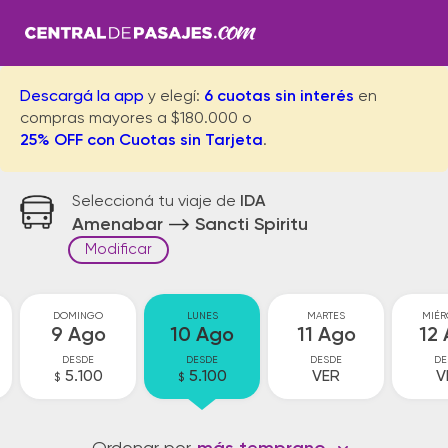
Descargá la app
y elegí:
6 cuotas sin interés
en
compras mayores a $180.000 o
25% OFF con Cuotas sin Tarjeta
.
Seleccioná tu viaje de
IDA
Amenabar
Sancti Spiritu
Modificar
DOMINGO
LUNES
MARTES
MIÉR
9 Ago
10 Ago
11 Ago
12
DESDE
DESDE
DESDE
DE
5.100
5.100
VER
V
$
$