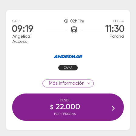
SALE
02h 11m
LLEGA
09:19
11:30
Angelica
Parana
Acceso
CAMA
información
DESDE
22.000
$
POR PERSONA