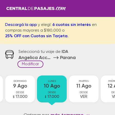
Descargá la app
y elegí:
6 cuotas sin interés
en
compras mayores a $180.000 o
25% OFF con Cuotas sin Tarjeta
.
Seleccioná tu viaje de
IDA
Angelica Acceso
Parana
Modificar
DOMINGO
LUNES
MARTES
MIÉR
9 Ago
10 Ago
11 Ago
12
DESDE
DESDE
DESDE
DE
17.000
17.000
VER
V
$
$