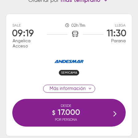
Ordenar por
más temprano
SALE
02h 11m
LLEGA
09:19
11:30
Angelica
Parana
Acceso
SEMICAMA
información
DESDE
17.000
$
POR PERSONA