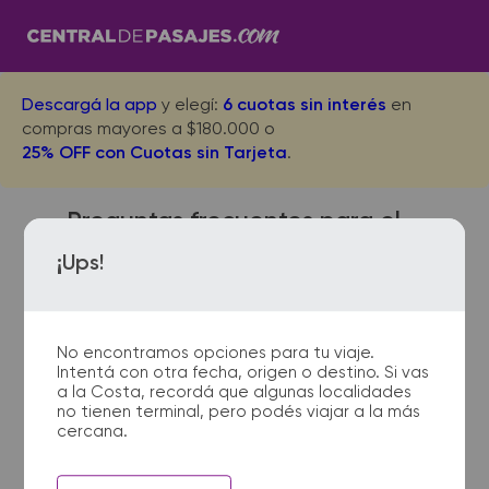
Descargá la app
y elegí:
6 cuotas sin interés
en
compras mayores a $180.000 o
25% OFF con Cuotas sin Tarjeta
.
Preguntas frecuentes para el
viaje desde Apostoles
¡Ups!
Terminal a Moreno
No encontramos opciones para tu viaje.
Intentá con otra fecha, origen o destino. Si vas
¿Dónde quedan las
a la Costa, recordá que algunas localidades
no tienen terminal, pero podés viajar a la más
terminales de micro de
cercana.
Apostoles Terminal a Moreno?