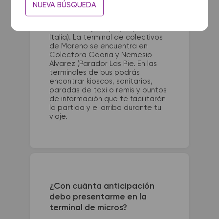
La terminal de ómnibus de
NUEVA BÚSQUEDA
Apostoles Terminal queda
ubicada en Terminal - Av. Int.
Julián Zubrzycki s/n (esquina
Italia). La terminal de colectivos
de Moreno se encuentra en
Colectora Gaona y Nemesio
Alvarez (Parador Las Pie. En las
terminales de bus podrás
encontrar kioscos, sanitarios,
paradas de taxi o remis y puntos
de información que te facilitarán
la partida y el arribo durante tu
viaje.
¿Con cuánta anticipación
debo presentarme en la
terminal de micros?