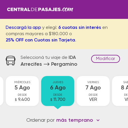
Descargá la app
y elegí:
6 cuotas sin interés
en
compras mayores a $180.000 o
25% OFF con Cuotas sin Tarjeta
.
Seleccioná tu viaje de
IDA
Modificar
Arrecifes
Pergamino
MIÉRCOLES
JUEVES
VIERNES
SA
5 Ago
6 Ago
7 Ago
8 
DESDE
DESDE
DESDE
DE
9.400
11.700
VER
V
$
$
Ordenar por
más temprano