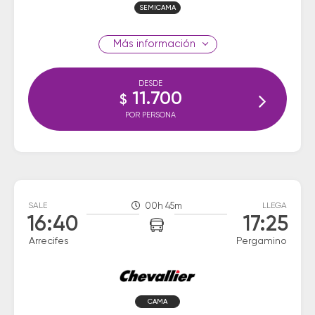
SEMICAMA
información
DESDE
11.700
$
POR PERSONA
SALE
00h 45m
LLEGA
16:40
17:25
Arrecifes
Pergamino
CAMA