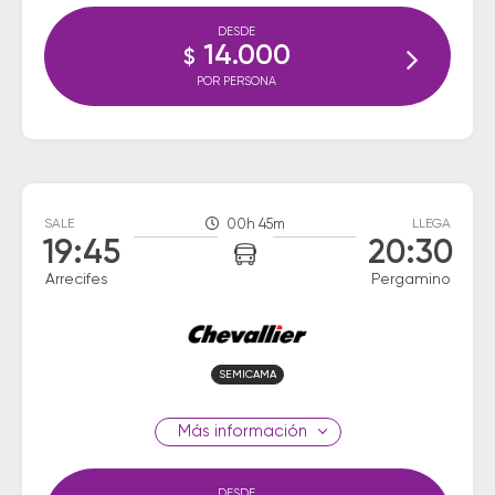
DESDE
14.000
$
POR PERSONA
SALE
00h 45m
LLEGA
19:45
20:30
Arrecifes
Pergamino
SEMICAMA
información
DESDE