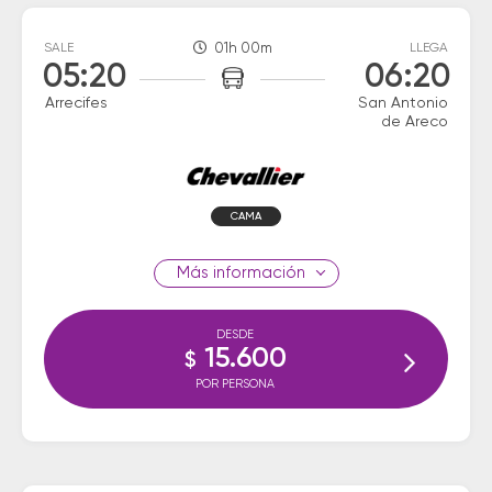
SALE
01h 00m
LLEGA
05:20
06:20
Arrecifes
San Antonio
de Areco
CAMA
información
DESDE
15.600
$
POR PERSONA