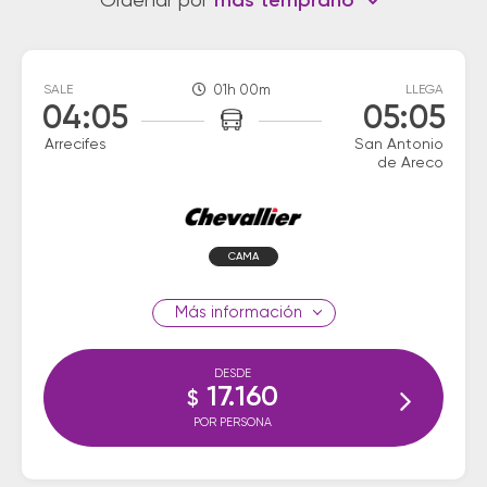
Ordenar por
más temprano
SALE
01h 00m
LLEGA
04:05
05:05
Arrecifes
San Antonio
de Areco
CAMA
información
DESDE
17.160
$
POR PERSONA