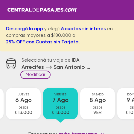
Descargá la app
y elegí:
6 cuotas sin interés
en
compras mayores a $180.000 o
25% OFF con Cuotas sin Tarjeta
.
Seleccioná tu viaje de
IDA
Arrecifes
San Antonio de Areco
Modificar
JUEVES
VIERNES
SABADO
DOM
6 Ago
7 Ago
8 Ago
9 
DESDE
DESDE
DESDE
DE
13.000
13.000
VER
10
$
$
$