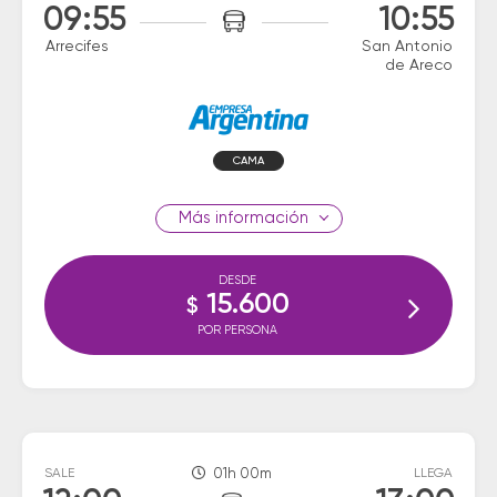
09:55
10:55
Arrecifes
San Antonio
de Areco
CAMA
información
DESDE
15.600
$
POR PERSONA
SALE
01h 00m
LLEGA