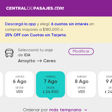
Descargá la app
y elegí:
6 cuotas sin interés
en
compras mayores a $180.000 o
25% OFF con Cuotas sin Tarjeta
.
Seleccioná tu viaje
Modificar
de
IDA
Arroyito
Ceres
JUEVES
VIERNES
SABADO
DOM
6 Ago
7 Ago
8 Ago
9 
DESDE
DESDE
DESDE
DE
VER
24.900
VER
24
$
$
Ordenar por
más temprano