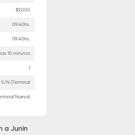
$9.000
09:40hs.
09:40hs.
ras 10 minutos
1
 S/N (Terminal
erminal Nueva)
n a Junin