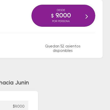
DESDE
9.000
$
POR PERSONA
Quedan 52 asientos
disponibles
hacia Junin
$9.000