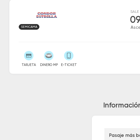
SALE
09
SEMICAMA
Asc
TARJETA
DINERO MP
E-TICKET
Informació
Pasaje más b