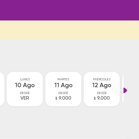
LUNES
MARTES
MIÉRCOLES
JU
10 Ago
11 Ago
12 Ago
13
DESDE
DESDE
DESDE
D
VER
9.000
9.000
9
$
$
$