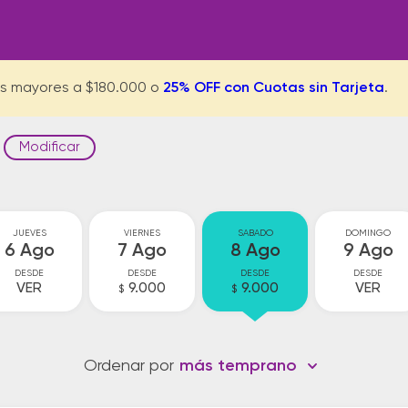
s mayores a $180.000 o
25% OFF con Cuotas sin Tarjeta
.
Modificar
JUEVES
VIERNES
SABADO
DOMINGO
6 Ago
7 Ago
8 Ago
9 Ago
DESDE
DESDE
DESDE
DESDE
VER
9.000
9.000
VER
$
$
Ordenar por
más temprano