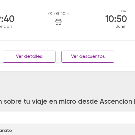
LLEGA
01h 10m
:40
10:50
encion
Junin
Ver detalles
Ver descuentos
n sobre tu viaje en micro desde Ascencion 
arato