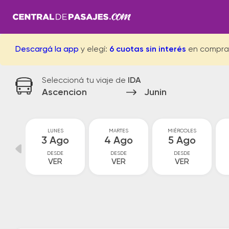
Descargá la app
y elegí:
6 cuotas sin interés
en compra
Seleccioná tu viaje de
IDA
Ascencion
Junin
GO
LUNES
MARTES
MIÉRCOLES
go
3 Ago
4 Ago
5 Ago
DESDE
DESDE
DESDE
VER
VER
VER