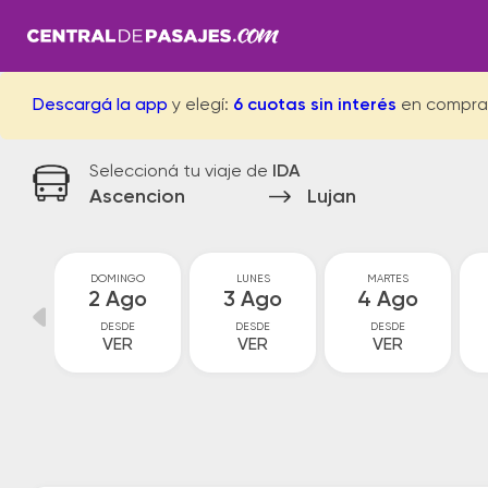
Descargá la app
y elegí:
6 cuotas sin interés
en compra
Seleccioná tu viaje de
IDA
Ascencion
Lujan
O
DOMINGO
LUNES
MARTES
o
2 Ago
3 Ago
4 Ago
DESDE
DESDE
DESDE
VER
VER
VER