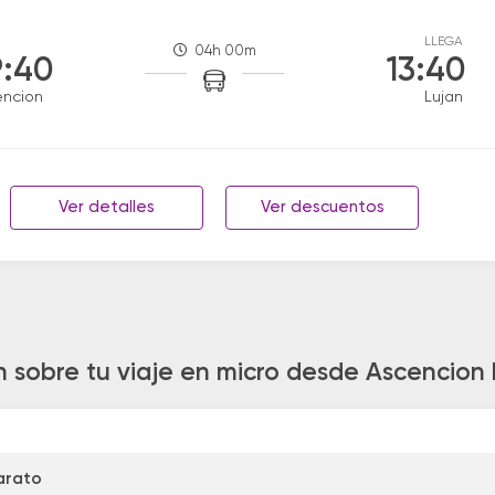
LLEGA
04h 00m
:40
13:40
encion
Lujan
Ver detalles
Ver descuentos
n sobre tu viaje en micro desde Ascencion 
arato