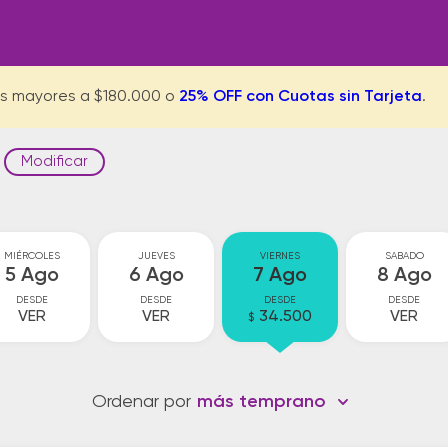
s mayores a $180.000 o
25% OFF con Cuotas sin Tarjeta
.
Modificar
MIÉRCOLES
JUEVES
VIERNES
SABADO
5 Ago
6 Ago
7 Ago
8 Ago
DESDE
DESDE
DESDE
DESDE
VER
VER
34.500
VER
$
Ordenar por
más temprano