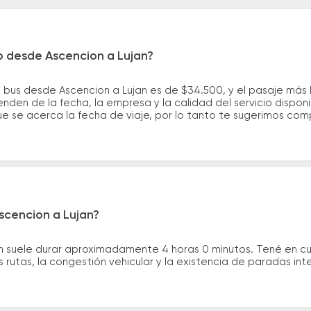
o desde Ascencion a Lujan?
e bus desde Ascencion a Lujan es de $34.500, y el pasaje má
nden de la fecha, la empresa y la calidad del servicio dispon
ue se acerca la fecha de viaje, por lo tanto te sugerimos com
scencion a Lujan?
an suele durar aproximadamente 4 horas 0 minutos. Tené en c
 rutas, la congestión vehicular y la existencia de paradas int