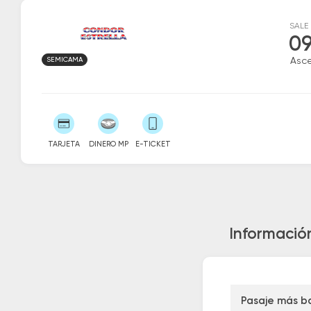
SALE
09
SEMICAMA
Asc
TARJETA
DINERO MP
E-TICKET
Informació
Pasaje más b