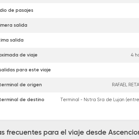
dio de pasajes
imera salida
tima salida
oximada de viaje
4 h
alidas para este viaje
terminal de origen
RAFAEL RETA
terminal de destino
Terminal - Nstra Sra de Lujan (entr
s frecuentes para el viaje desde Ascencio