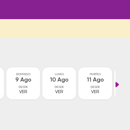
DOMINGO
LUNES
MARTES
MIÉ
9 Ago
10 Ago
11 Ago
12
DESDE
DESDE
DESDE
D
VER
VER
VER
V