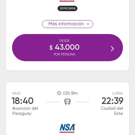
SEMICAMA
información
DESDE
43.000
$
POR PERSONA
SALE
03h 59m
LLEGA
18:40
22:39
Asuncion del
Ciudad del
Paraguay
Este