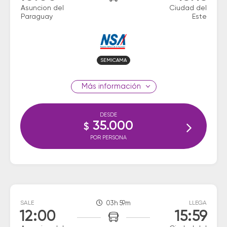
Asuncion del
Ciudad del
Paraguay
Este
SEMICAMA
información
DESDE
35.000
$
POR PERSONA
SALE
03h 59m
LLEGA
12:00
15:59