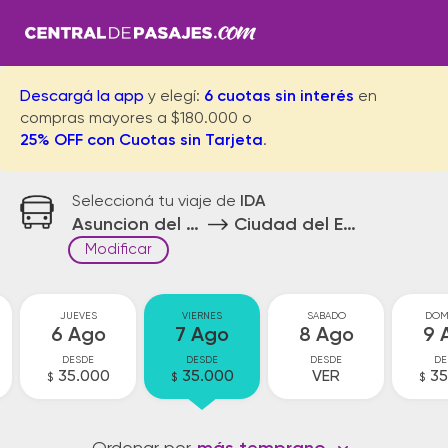
Descargá la app
y elegí:
6 cuotas sin interés
en
compras mayores a $180.000 o
25% OFF con Cuotas sin Tarjeta
.
Seleccioná tu viaje de
IDA
Asuncion del Paraguay
Ciudad del Este
Modificar
JUEVES
VIERNES
SABADO
DOM
6 Ago
7 Ago
8 Ago
9 
DESDE
DESDE
DESDE
DE
35.000
35.000
VER
35
$
$
$