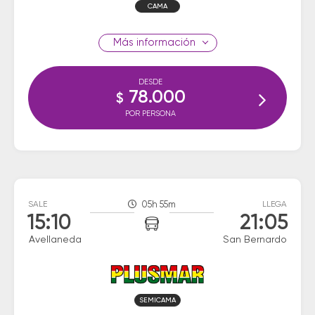
CAMA
información
DESDE
78.000
$
POR PERSONA
SALE
05h 55m
LLEGA
15:10
21:05
Avellaneda
San Bernardo
SEMICAMA