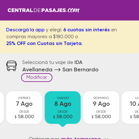
Descargá la app
y elegí:
6 cuotas sin interés
en
compras mayores a $180.000 o
25% OFF con Cuotas sin Tarjeta
.
Seleccioná tu viaje de
IDA
Avellaneda
San Bernardo
Modificar
VIERNES
SABADO
DOMINGO
LU
7 Ago
8 Ago
9 Ago
10
DESDE
DESDE
DESDE
DE
58.000
58.000
58.000
58
$
$
$
$