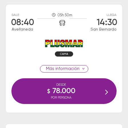
SALE
05h 50m
LLEGA
08:40
14:30
Avellaneda
San Bernardo
CAMA
información
DESDE
78.000
$
POR PERSONA