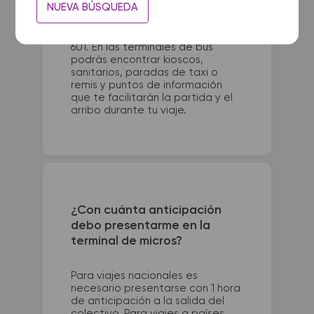
NUEVA BÚSQUEDA
Caneva - Terminal. La terminal de
colectivos de Cañuelas se
encuentra en Leandro N. Alem
601. En las terminales de bus
podrás encontrar kioscos,
sanitarios, paradas de taxi o
remis y puntos de información
que te facilitarán la partida y el
arribo durante tu viaje.
¿Con cuánta anticipación
debo presentarme en la
terminal de micros?
Para viajes nacionales es
necesario presentarse con 1 hora
de anticipación a la salida del
colectivo. Para viajes a países