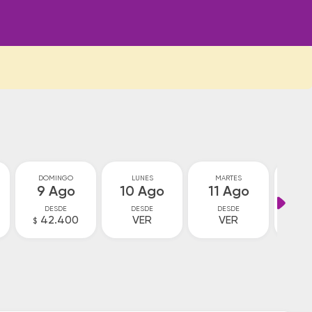
DOMINGO
LUNES
MARTES
MIÉ
9 Ago
10 Ago
11 Ago
12
DESDE
DESDE
DESDE
D
42.400
VER
VER
5
$
$