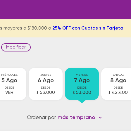
s mayores a $180.000 o
25% OFF con Cuotas sin Tarjeta
.
Modificar
MIÉRCOLES
JUEVES
VIERNES
SABADO
5 Ago
6 Ago
7 Ago
8 Ago
DESDE
DESDE
DESDE
DESDE
VER
53.000
53.000
42.400
$
$
$
Ordenar por
más temprano