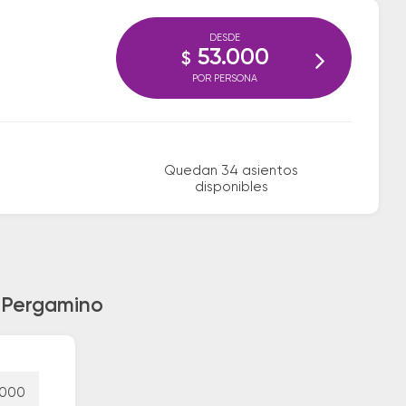
DESDE
53.000
$
POR PERSONA
Quedan 34 asientos
disponibles
a Pergamino
.000