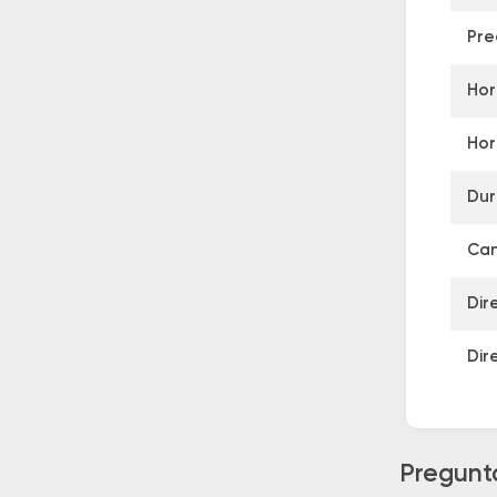
Pre
Hor
Hor
Dur
Can
Dir
Dir
Pregunta