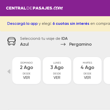
Descargá la app
y elegí:
6 cuotas sin interés
en compra
Seleccioná tu viaje de
IDA
Azul
Pergamino
O
DOMINGO
LUNES
MARTES
o
2 Ago
3 Ago
4 Ago
DESDE
DESDE
DESDE
VER
VER
VER