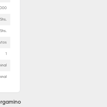
.000
5hs.
5hs.
utos
1
inal
minal
Pergamino