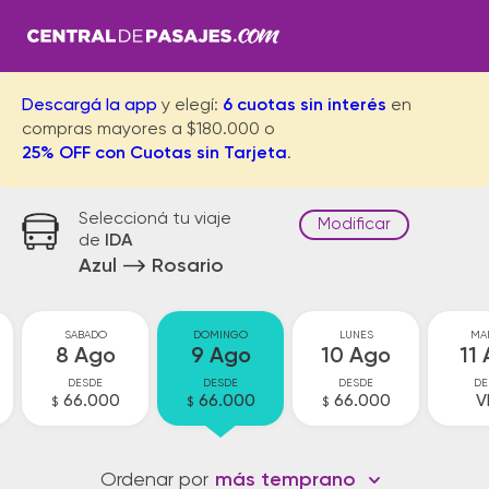
Descargá la app
y elegí:
6 cuotas sin interés
en
compras mayores a $180.000 o
25% OFF con Cuotas sin Tarjeta
.
Seleccioná tu viaje
Modificar
de
IDA
Azul
Rosario
SABADO
DOMINGO
LUNES
MA
8 Ago
9 Ago
10 Ago
11
DESDE
DESDE
DESDE
DE
66.000
66.000
66.000
V
$
$
$
Ordenar por
más temprano