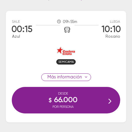
SALE
09h 55m
LLEGA
00:15
10:10
Azul
Rosario
SEMICAMA
información
DESDE
66.000
$
POR PERSONA