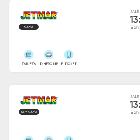
SALE
13
CAMA
Bahi
TARJETA
DINERO MP
E-TICKET
SALE
13
SEMICAMA
Bahi