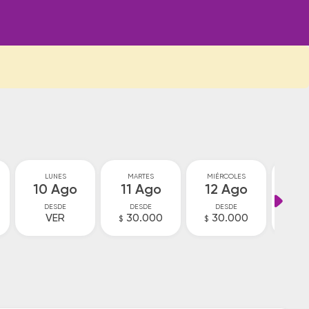
LUNES
MARTES
MIÉRCOLES
JU
10 Ago
11 Ago
12 Ago
13
DESDE
DESDE
DESDE
D
VER
30.000
30.000
V
$
$