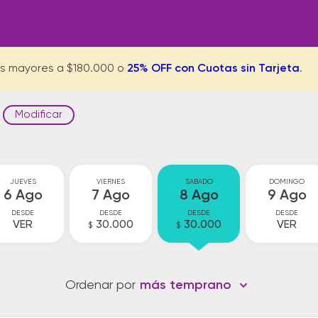
s mayores a $180.000 o
25% OFF con Cuotas sin Tarjeta
.
Modificar
JUEVES
VIERNES
SABADO
DOMINGO
6 Ago
7 Ago
8 Ago
9 Ago
DESDE
DESDE
DESDE
DESDE
VER
30.000
30.000
VER
$
$
Ordenar por
más temprano