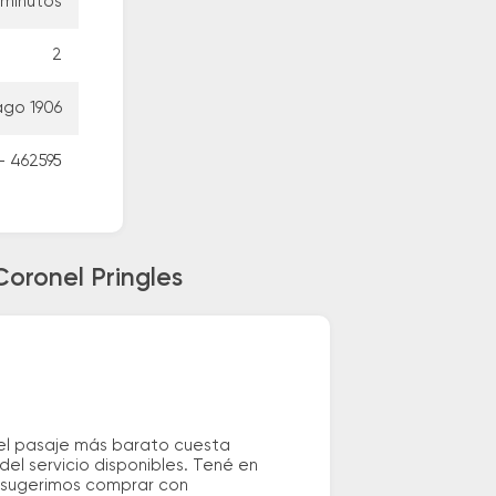
 minutos
2
ago 1906
 462595
Coronel Pringles
 el pasaje más barato cuesta
el servicio disponibles. Tené en
e sugerimos comprar con