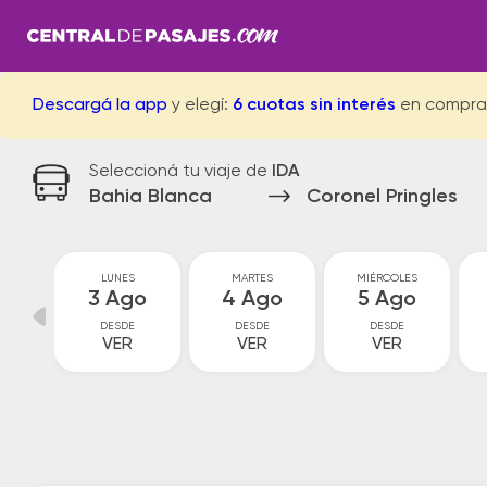
Descargá la app
y elegí:
6 cuotas sin interés
en compra
Seleccioná tu viaje de
IDA
Bahia Blanca
Coronel Pringles
GO
LUNES
MARTES
MIÉRCOLES
go
3 Ago
4 Ago
5 Ago
DESDE
DESDE
DESDE
VER
VER
VER