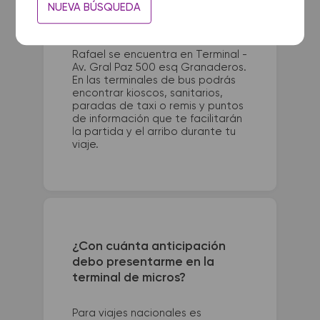
La terminal de ómnibus de Bahia
NUEVA BÚSQUEDA
Blanca queda ubicada en
Terminal - Luis Maria Drago 1906.
La terminal de colectivos de San
Rafael se encuentra en Terminal -
Av. Gral Paz 500 esq Granaderos.
En las terminales de bus podrás
encontrar kioscos, sanitarios,
paradas de taxi o remis y puntos
de información que te facilitarán
la partida y el arribo durante tu
viaje.
¿Con cuánta anticipación
debo presentarme en la
terminal de micros?
Para viajes nacionales es