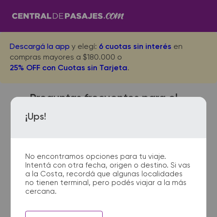
Descargá la app
y elegí:
6 cuotas sin interés
en
compras mayores a $180.000 o
25% OFF con Cuotas sin Tarjeta
.
Preguntas frecuentes para el
viaje desde Bahia Blanca a
¡Ups!
San Rafael
No encontramos opciones para tu viaje.
Intentá con otra fecha, origen o destino. Si vas
¿Dónde quedan las
a la Costa, recordá que algunas localidades
no tienen terminal, pero podés viajar a la más
terminales de micro de Bahia
cercana.
Blanca a San Rafael?