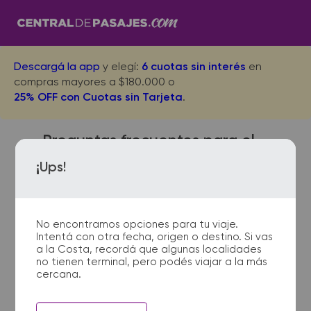
Descargá la app
y elegí:
6 cuotas sin interés
en
compras mayores a $180.000 o
25% OFF con Cuotas sin Tarjeta
.
Preguntas frecuentes para el
viaje desde Bahia Blanca a
¡Ups!
Santa Clara del Mar
No encontramos opciones para tu viaje.
Intentá con otra fecha, origen o destino. Si vas
¿Dónde quedan las
a la Costa, recordá que algunas localidades
no tienen terminal, pero podés viajar a la más
terminales de micro de Bahia
cercana.
Blanca a Santa Clara del
Mar?