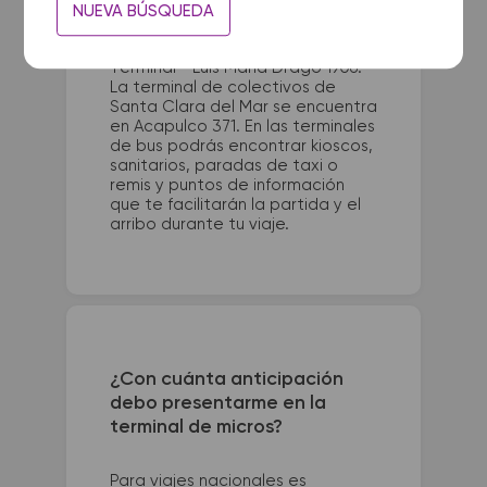
NUEVA BÚSQUEDA
La terminal de ómnibus de Bahia
Blanca queda ubicada en
Terminal - Luis Maria Drago 1906.
La terminal de colectivos de
Santa Clara del Mar se encuentra
en Acapulco 371. En las terminales
de bus podrás encontrar kioscos,
sanitarios, paradas de taxi o
remis y puntos de información
que te facilitarán la partida y el
arribo durante tu viaje.
¿Con cuánta anticipación
debo presentarme en la
terminal de micros?
Para viajes nacionales es