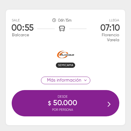
SALE
06h 15m
LLEGA
00:55
07:10
Balcarce
Florencio
Varela
SEMICAMA
información
DESDE
50.000
$
POR PERSONA