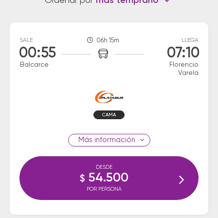
Ordenar por
más temprano
SALE
06h 15m
LLEGA
00:55
07:10
Balcarce
Florencio
Varela
CAMA
información
DESDE
54.500
$
POR PERSONA