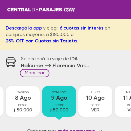
Descargá la app
y elegí:
6 cuotas sin interés
en
compras mayores a $180.000 o
25% OFF con Cuotas sin Tarjeta
.
Seleccioná tu viaje de
IDA
Balcarce
Florencio Varela
Modificar
SABADO
DOMINGO
LUNES
MA
8 Ago
9 Ago
10 Ago
11
DESDE
DESDE
DESDE
DE
50.000
50.000
VER
V
$
$