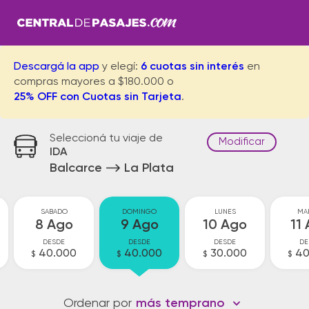
Descargá la app
y elegí:
6 cuotas sin interés
en
compras mayores a $180.000 o
25% OFF con Cuotas sin Tarjeta
.
Seleccioná tu viaje de
Modificar
IDA
Balcarce
La Plata
SABADO
DOMINGO
LUNES
MA
8 Ago
9 Ago
10 Ago
11
DESDE
DESDE
DESDE
DE
40.000
40.000
30.000
40
$
$
$
$
Ordenar por
más temprano