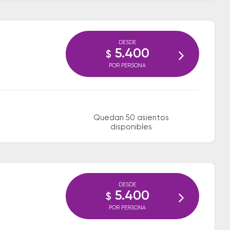
DESDE
5.400
$
POR PERSONA
Quedan 50 asientos
disponibles
DESDE
5.400
$
POR PERSONA