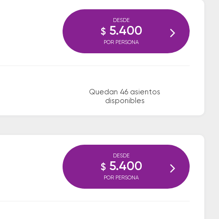
DESDE
5.400
$
POR PERSONA
Quedan 46 asientos
disponibles
DESDE
5.400
$
POR PERSONA