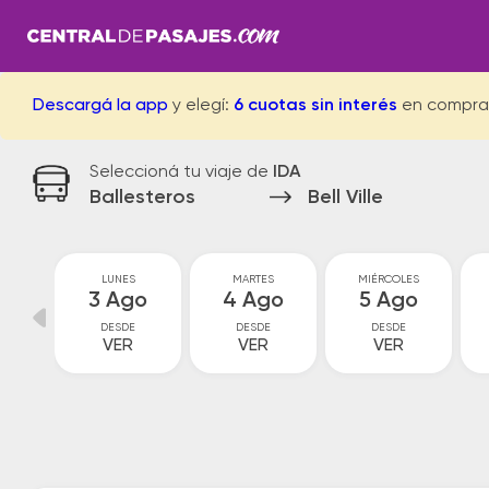
Descargá la app
y elegí:
6 cuotas sin interés
en compra
Seleccioná tu viaje de
IDA
Ballesteros
Bell Ville
GO
LUNES
MARTES
MIÉRCOLES
go
3 Ago
4 Ago
5 Ago
DESDE
DESDE
DESDE
VER
VER
VER