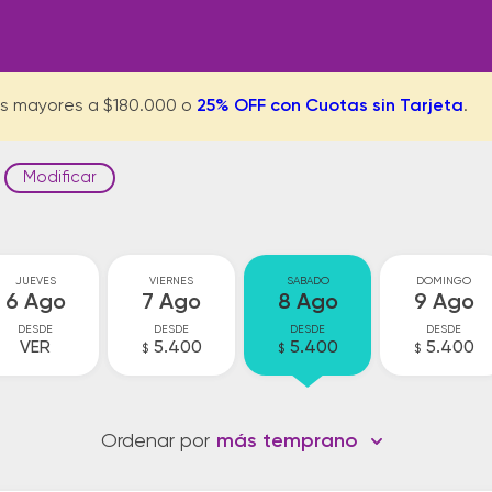
s mayores a $180.000 o
25% OFF con Cuotas sin Tarjeta
.
Modificar
JUEVES
VIERNES
SABADO
DOMINGO
6 Ago
7 Ago
8 Ago
9 Ago
DESDE
DESDE
DESDE
DESDE
VER
5.400
5.400
5.400
$
$
$
Ordenar por
más temprano