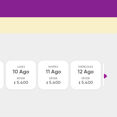
LUNES
MARTES
MIÉRCOLES
JU
10 Ago
11 Ago
12 Ago
13
DESDE
DESDE
DESDE
D
5.400
5.400
5.400
V
$
$
$