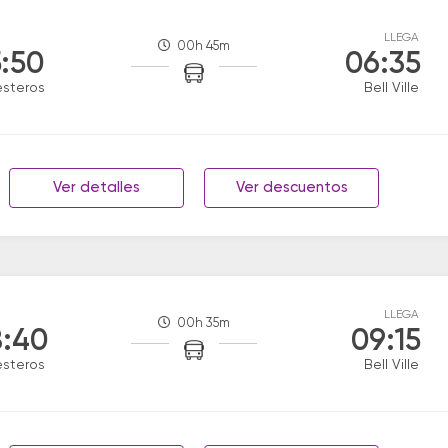
LLEGA
00h 45m
:50
06:35
esteros
Bell Ville
Ver detalles
Ver descuentos
LLEGA
00h 35m
:40
09:15
esteros
Bell Ville