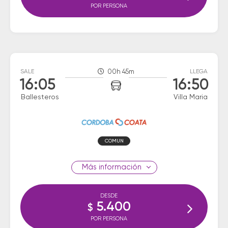
POR PERSONA
SALE
00h 45m
LLEGA
16:05
16:50
Ballesteros
Villa Maria
COMUN
información
DESDE
5.400
$
POR PERSONA