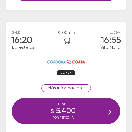
SALE
00h 35m
LLEGA
16:20
16:55
Ballesteros
Villa Maria
COMUN
información
DESDE
5.400
$
POR PERSONA