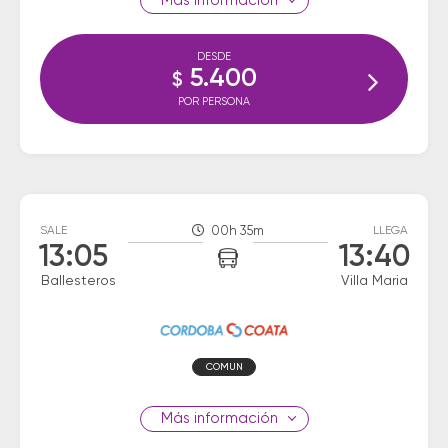
información
DESDE
5.400
$
POR PERSONA
SALE
00h 35m
LLEGA
13:05
13:40
Ballesteros
Villa Maria
COMUN
información