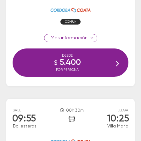
COMUN
información
DESDE
5.400
$
POR PERSONA
SALE
00h 30m
LLEGA
09:55
10:25
Ballesteros
Villa Maria