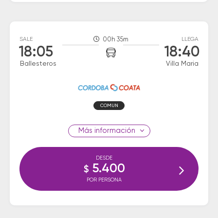
SALE
00h 35m
LLEGA
18:05
18:40
Ballesteros
Villa Maria
COMUN
información
DESDE
5.400
$
POR PERSONA