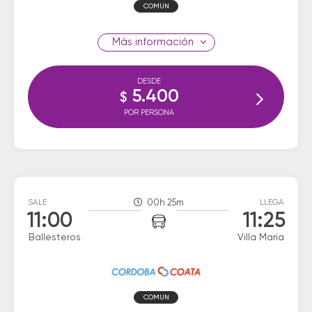
COMUN
información
DESDE
5.400
$
POR PERSONA
SALE
00h 25m
LLEGA
11:00
11:25
Ballesteros
Villa Maria
COMUN