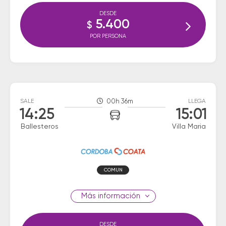
DESDE
5.400
$
POR PERSONA
SALE
00h 36m
LLEGA
14:25
15:01
Ballesteros
Villa Maria
COMUN
información
DESDE