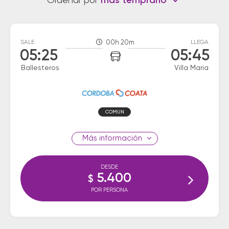
Ordenar por
más temprano
SALE
00h 20m
LLEGA
05:25
05:45
Ballesteros
Villa Maria
COMUN
información
DESDE
5.400
$
POR PERSONA