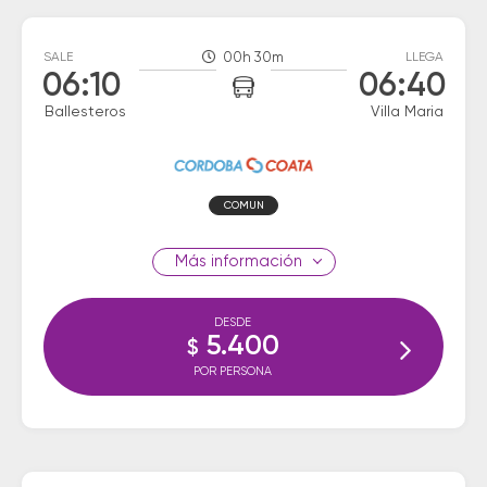
SALE
00h 30m
LLEGA
06:10
06:40
Ballesteros
Villa Maria
COMUN
información
DESDE
5.400
$
POR PERSONA