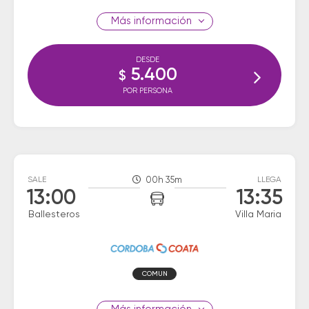
información
DESDE
5.400
$
POR PERSONA
SALE
00h 35m
LLEGA
13:00
13:35
Ballesteros
Villa Maria
COMUN