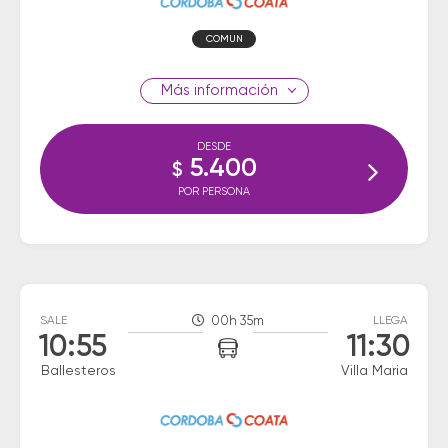
COMUN
información
DESDE
5.400
$
POR PERSONA
SALE
00h 35m
LLEGA
10:55
11:30
Ballesteros
Villa Maria