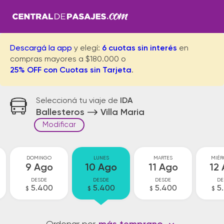
Descargá la app
y elegí:
6 cuotas sin interés
en
compras mayores a $180.000 o
25% OFF con Cuotas sin Tarjeta
.
Seleccioná tu viaje de
IDA
Ballesteros
Villa Maria
Modificar
DOMINGO
LUNES
MARTES
MIÉR
9 Ago
10 Ago
11 Ago
12
DESDE
DESDE
DESDE
DE
5.400
5.400
5.400
5
$
$
$
$