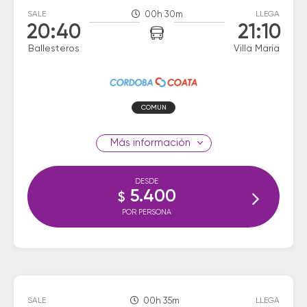
SALE
00h 30m
LLEGA
20:40
21:10
Ballesteros
Villa Maria
COMUN
información
DESDE
5.400
$
POR PERSONA
SALE
00h 35m
LLEGA