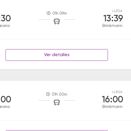
LLEGA
01h 09m
:30
13:39
earia
Brinkmann
Ver detalles
LLEGA
01h 00m
:00
16:00
earia
Brinkmann