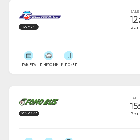
SALE
12
COMUN
Baln
TARJETA
DINERO MP
E-TICKET
SALE
15
SEMICAMA
Baln