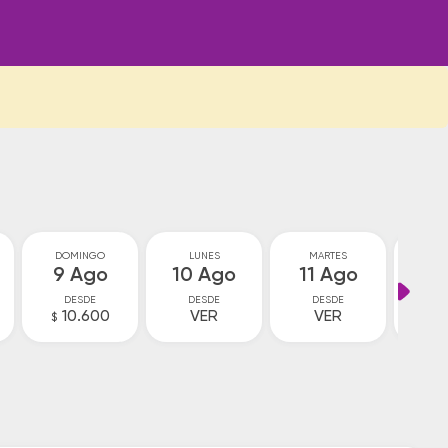
DOMINGO
LUNES
MARTES
MIÉ
9 Ago
10 Ago
11 Ago
12
DESDE
DESDE
DESDE
D
10.600
VER
VER
V
$