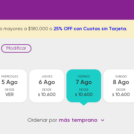
s mayores a $180.000 o
25% OFF con Cuotas sin Tarjeta
.
Modificar
MIÉRCOLES
JUEVES
VIERNES
SABADO
5 Ago
6 Ago
7 Ago
8 Ago
DESDE
DESDE
DESDE
DESDE
VER
10.600
10.600
10.600
$
$
$
Ordenar por
más temprano