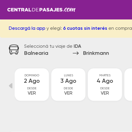
Descargá la app
y elegí:
6 cuotas sin interés
en compra
Seleccioná tu viaje de
IDA
Balnearia
Brinkmann
O
DOMINGO
LUNES
MARTES
o
2 Ago
3 Ago
4 Ago
DESDE
DESDE
DESDE
VER
VER
VER