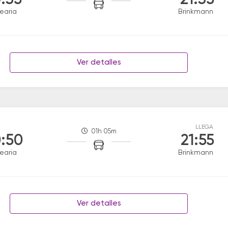
:35
21:35
earia
Brinkmann
Ver detalles
LLEGA
01h 05m
:50
21:55
earia
Brinkmann
Ver detalles