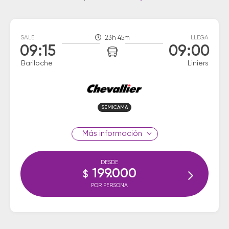
SALE
23h 45m
LLEGA
09:15
09:00
Bariloche
Liniers
SEMICAMA
información
DESDE
199.000
$
POR PERSONA