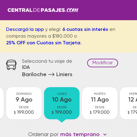
Descargá la app
y elegí:
6 cuotas sin interés
en
compras mayores a $180.000 o
25% OFF con Cuotas sin Tarjeta
.
Seleccioná tu viaje de
Modificar
IDA
Bariloche
Liniers
DOMINGO
LUNES
MARTES
MIÉR
9 Ago
10 Ago
11 Ago
12
DESDE
DESDE
DESDE
DE
199.000
199.000
179.000
17
$
$
$
$
Ordenar por
más temprano