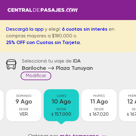
Descargá la app
y elegí:
6 cuotas sin interés
en
compras mayores a $180.000 o
25% OFF con Cuotas sin Tarjeta
.
Seleccioná tu viaje de
IDA
Bariloche
Plaza Tunuyan
Modificar
DOMINGO
LUNES
MARTES
MIÉR
9 Ago
10 Ago
11 Ago
12
DESDE
DESDE
DESDE
DE
VER
157.000
167.020
16
$
$
$