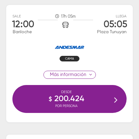
SALE
17h 05m
LLEGA
12:00
05:05
Bariloche
Plaza Tunuyan
CAMA
información
DESDE
200.424
$
POR PERSONA