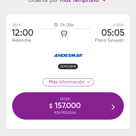
Ordenar por
más temprano
SALE
17h 05m
LLEGA
12:00
05:05
Bariloche
Plaza Tunuyan
SEMICAMA
información
DESDE
157.000
$
POR PERSONA