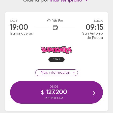
Ordenar por
más temprano
SALE
14h 15m
LLEGA
19:00
09:15
Barranqueras
San Antonio
de Padua
CAMA
información
DESDE
127.200
$
POR PERSONA