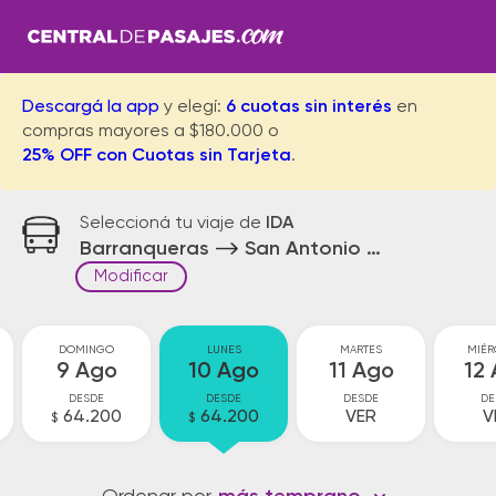
Descargá la app
y elegí:
6 cuotas sin interés
en
compras mayores a $180.000 o
25% OFF con Cuotas sin Tarjeta
.
Seleccioná tu viaje de
IDA
Barranqueras
San Antonio de Padua
Modificar
DOMINGO
LUNES
MARTES
MIÉR
9 Ago
10 Ago
11 Ago
12
DESDE
DESDE
DESDE
DE
64.200
64.200
VER
V
$
$