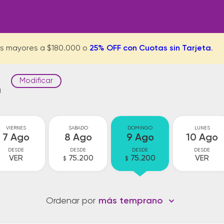
s mayores a $180.000 o
25% OFF con Cuotas sin Tarjeta
.
Modificar
a
VIERNES
SABADO
DOMINGO
LUNES
7 Ago
8 Ago
9 Ago
10 Ago
DESDE
DESDE
DESDE
DESDE
VER
75.200
75.200
VER
$
$
Ordenar por
más temprano