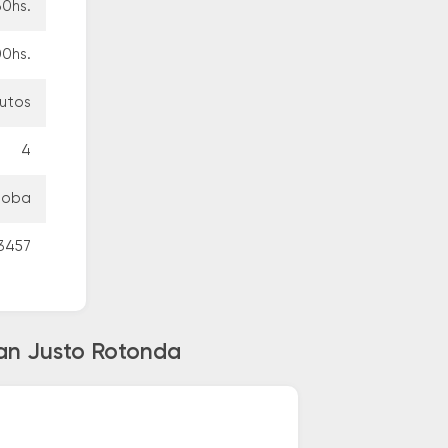
30hs.
00hs.
nutos
4
doba
3457
San Justo Rotonda