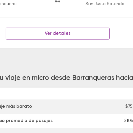
anqueras
San Justo Rotonda
Ver detalles
tu viaje en micro desde Barranqueras haci
aje más barato
$75
cio promedio de pasajes
$106