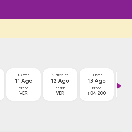
MARTES
MIÉRCOLES
JUEVES
VI
11 Ago
12 Ago
13 Ago
14
DESDE
DESDE
DESDE
D
VER
VER
84.200
V
$