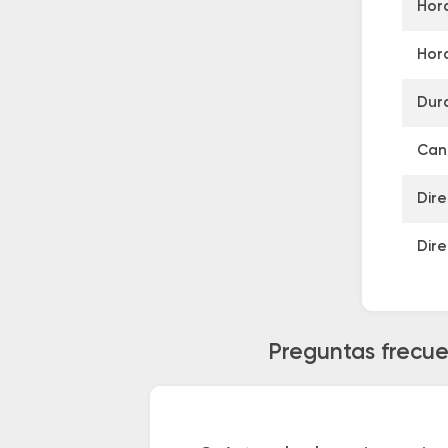
Hora
Hora
Dur
Cant
Dire
Dire
Preguntas frecue