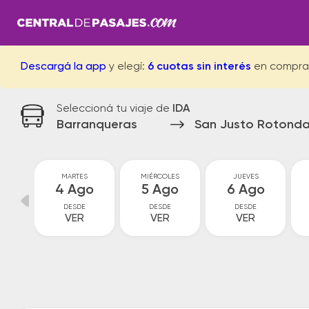
Descargá la app
y elegí:
6 cuotas sin interés
en compra
Seleccioná tu viaje de
IDA
Barranqueras
San Justo Rotond
MARTES
MIÉRCOLES
JUEVES
go
4 Ago
5 Ago
6 Ago
DESDE
DESDE
DESDE
VER
VER
VER