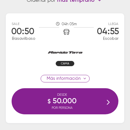
Ordenar por
más temprano
SALE
04h 05m
LLEGA
00:50
04:55
Basavilbaso
Escobar
CAMA
información
DESDE
50.000
$
POR PERSONA