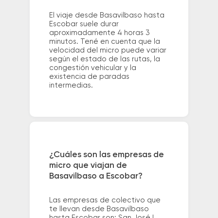
El viaje desde Basavilbaso hasta
Escobar suele durar
aproximadamente 4 horas 3
minutos. Tené en cuenta que la
velocidad del micro puede variar
según el estado de las rutas, la
congestión vehicular y la
existencia de paradas
intermedias.
¿Cuáles son las empresas de
micro que viajan de
Basavilbaso a Escobar?
Las empresas de colectivo que
te llevan desde Basavilbaso
hasta Escobar son: San José |