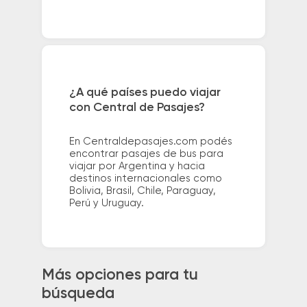
¿A qué países puedo viajar
con Central de Pasajes?
En Centraldepasajes.com podés
encontrar pasajes de bus para
viajar por Argentina y hacia
destinos internacionales como
Bolivia, Brasil, Chile, Paraguay,
Perú y Uruguay.
Más opciones para tu
búsqueda