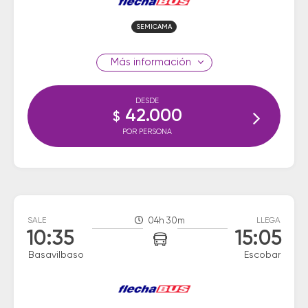
SEMICAMA
información
DESDE
42.000
$
POR PERSONA
SALE
04h 30m
LLEGA
10:35
15:05
Basavilbaso
Escobar