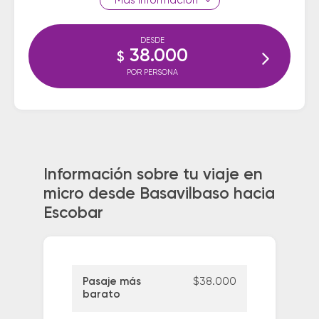
información
DESDE
38.000
$
POR PERSONA
Información sobre tu viaje en
micro desde Basavilbaso hacia
Escobar
Pasaje más
$38.000
barato