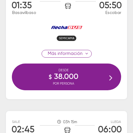
01:35
05:50
Basavilbaso
Escobar
SEMICAMA
información
DESDE
38.000
$
POR PERSONA
SALE
03h 15m
LLEGA
02:45
06:00