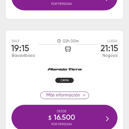
POR PERSONA
SALE
02h 00m
LLEGA
19:15
21:15
Basavilbaso
Nogoya
CAMA
información
DESDE
16.500
$
POR PERSONA