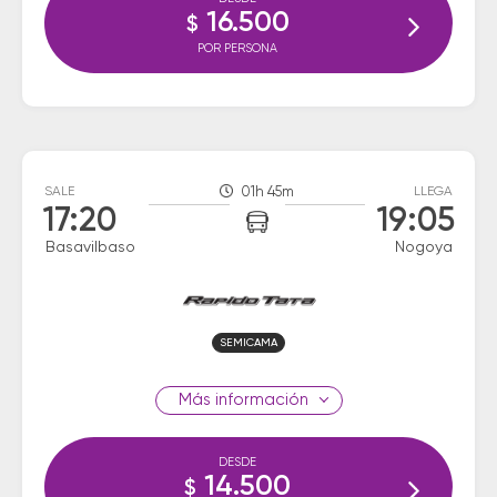
16.500
$
POR PERSONA
SALE
01h 45m
LLEGA
17:20
19:05
Basavilbaso
Nogoya
SEMICAMA
información
DESDE
14.500
$