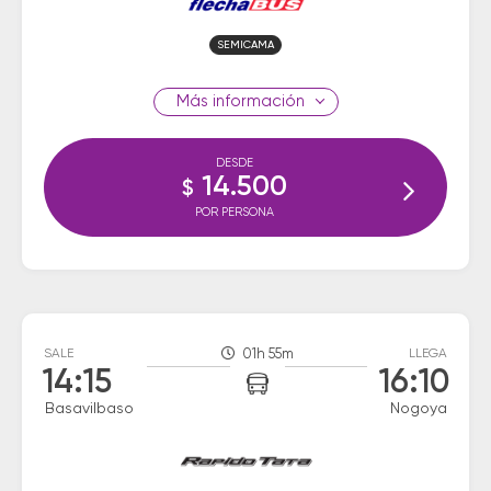
SEMICAMA
información
DESDE
14.500
$
POR PERSONA
SALE
01h 55m
LLEGA
14:15
16:10
Basavilbaso
Nogoya