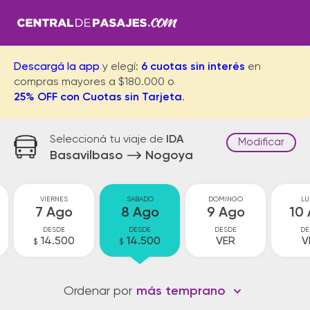
Descargá la app
y elegí:
6 cuotas sin interés
en
compras mayores a $180.000 o
25% OFF con Cuotas sin Tarjeta
.
Seleccioná tu viaje de
IDA
Modificar
Basavilbaso
Nogoya
VIERNES
SABADO
DOMINGO
LU
7 Ago
8 Ago
9 Ago
10
DESDE
DESDE
DESDE
DE
14.500
14.500
VER
V
$
$
Ordenar por
más temprano