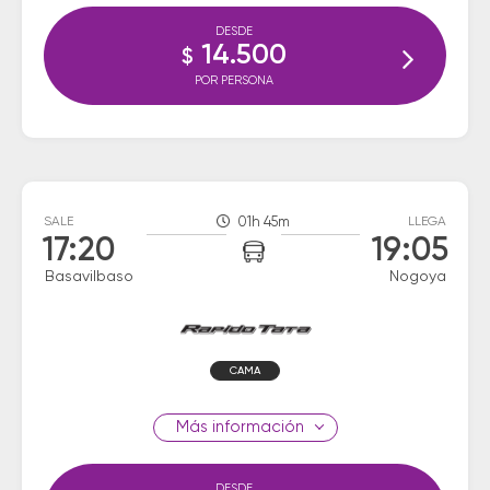
DESDE
14.500
$
POR PERSONA
SALE
01h 45m
LLEGA
17:20
19:05
Basavilbaso
Nogoya
CAMA
información
DESDE