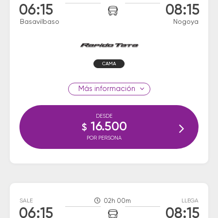
06:15
08:15
Basavilbaso
Nogoya
CAMA
información
DESDE
16.500
$
POR PERSONA
SALE
02h 00m
LLEGA
06:15
08:15