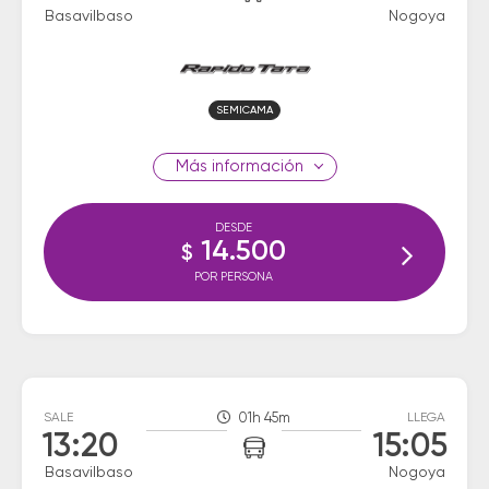
Basavilbaso
Nogoya
SEMICAMA
información
DESDE
14.500
$
POR PERSONA
SALE
01h 45m
LLEGA
13:20
15:05
Basavilbaso
Nogoya