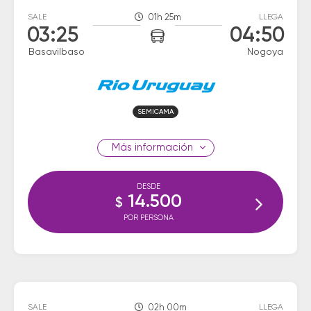
SALE
01h 25m
LLEGA
03:25
04:50
Basavilbaso
Nogoya
SEMICAMA
información
DESDE
14.500
$
POR PERSONA
SALE
02h 00m
LLEGA