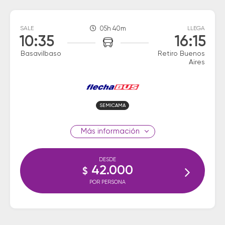
SALE
05h 40m
LLEGA
10:35
16:15
Basavilbaso
Retiro Buenos
Aires
SEMICAMA
información
DESDE
42.000
$
POR PERSONA