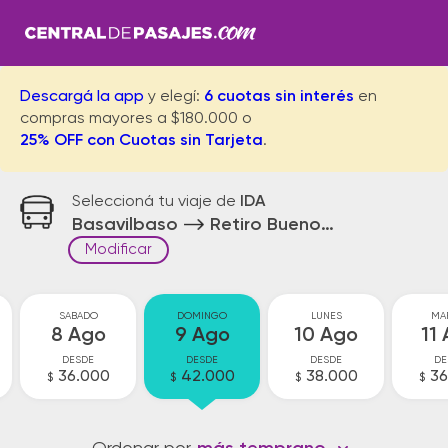
Descargá la app
y elegí:
6 cuotas sin interés
en
compras mayores a $180.000 o
25% OFF con Cuotas sin Tarjeta
.
Seleccioná tu viaje de
IDA
Basavilbaso
Retiro Buenos Aires
Modificar
SABADO
DOMINGO
LUNES
MA
8 Ago
9 Ago
10 Ago
11
DESDE
DESDE
DESDE
DE
36.000
42.000
38.000
36
$
$
$
$