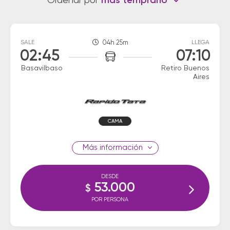
Ordenar por
más temprano
SALE
04h 25m
LLEGA
02:45
07:10
Basavilbaso
Retiro Buenos
Aires
CAMA
información
DESDE
53.000
$
POR PERSONA