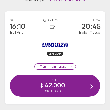
Ordenar por
más temprano
SALE
04h 35m
LLEGA
16:10
20:45
Bell Ville
Bialet Masse
SEMICAMA
información
DESDE
42.000
$
POR PERSONA