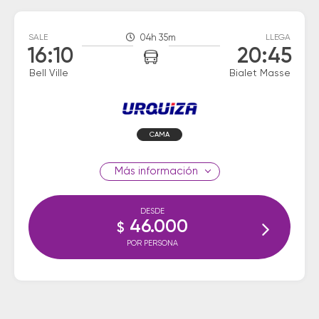
SALE
04h 35m
LLEGA
16:10
20:45
Bell Ville
Bialet Masse
CAMA
información
DESDE
46.000
$
POR PERSONA