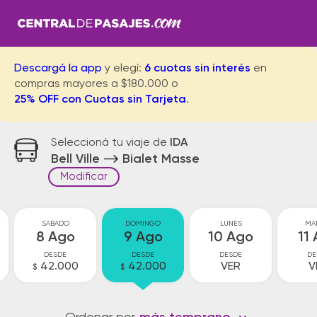
Descargá la app
y elegí:
6 cuotas sin interés
en
compras mayores a $180.000 o
25% OFF con Cuotas sin Tarjeta
.
Seleccioná tu viaje de
IDA
Bell Ville
Bialet Masse
Modificar
SABADO
DOMINGO
LUNES
MA
8 Ago
9 Ago
10 Ago
11
DESDE
DESDE
DESDE
DE
42.000
42.000
VER
V
$
$