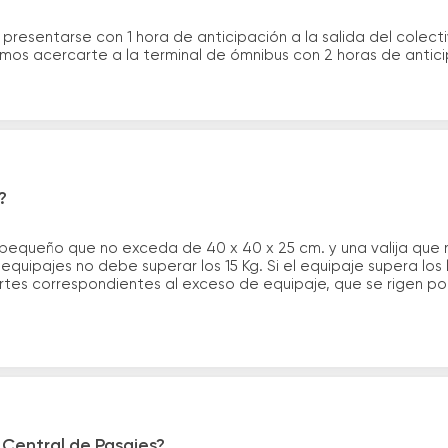
 presentarse con 1 hora de anticipación a la salida del colecti
rimos acercarte a la terminal de ómnibus con 2 horas de antic
?
 pequeño que no exceda de 40 x 40 x 25 cm. y una valija que
quipajes no debe superar los 15 Kg. Si el equipaje supera los
tes correspondientes al exceso de equipaje, que se rigen por 
 Central de Pasajes?