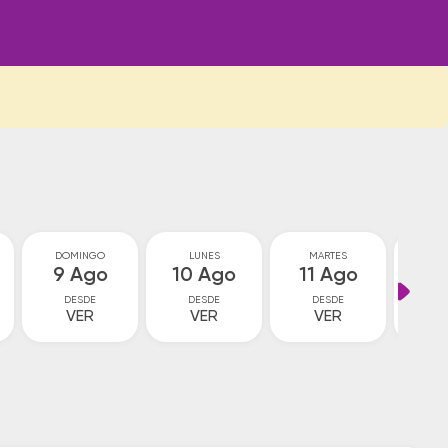
DOMINGO
LUNES
MARTES
MIÉ
9 Ago
10 Ago
11 Ago
12
DESDE
DESDE
DESDE
D
VER
VER
VER
V