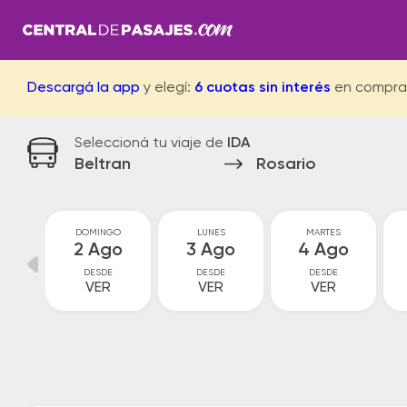
Descargá la app
y elegí:
6 cuotas sin interés
en compra
Seleccioná tu viaje de
IDA
Beltran
Rosario
O
DOMINGO
LUNES
MARTES
o
2 Ago
3 Ago
4 Ago
DESDE
DESDE
DESDE
VER
VER
VER