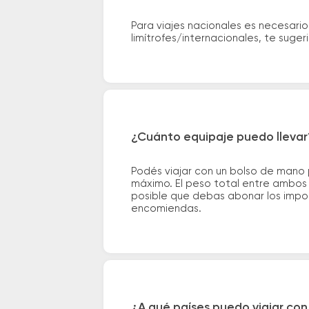
Para viajes nacionales es necesario
limítrofes/internacionales, te suge
¿Cuánto equipaje puedo llevar
Podés viajar con un bolso de mano
máximo. El peso total entre ambos e
posible que debas abonar los impor
encomiendas.
¿A qué países puedo viajar con