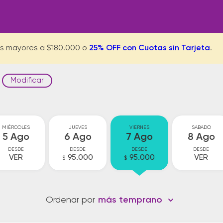
s mayores a $180.000 o
25% OFF con Cuotas sin Tarjeta
.
Modificar
MIÉRCOLES
JUEVES
VIERNES
SABADO
5 Ago
6 Ago
7 Ago
8 Ago
DESDE
DESDE
DESDE
DESDE
VER
95.000
95.000
VER
$
$
Ordenar por
más temprano