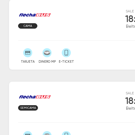
SALE
18
CAMA
Belt
TARJETA
DINERO MP
E-TICKET
SALE
18
SEMICAMA
Belt