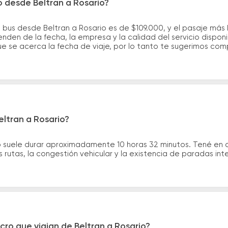
o desde Beltran a Rosario?
 bus desde Beltran a Rosario es de $109.000, y el pasaje má
nden de la fecha, la empresa y la calidad del servicio dispon
ue se acerca la fecha de viaje, por lo tanto te sugerimos com
eltran a Rosario?
io suele durar aproximadamente 10 horas 32 minutos. Tené en 
 rutas, la congestión vehicular y la existencia de paradas int
cro que viajan de Beltran a Rosario?