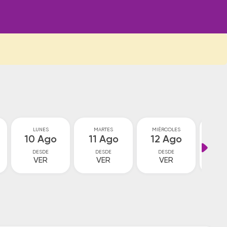
LUNES
MARTES
MIÉRCOLES
JU
10 Ago
11 Ago
12 Ago
13
DESDE
DESDE
DESDE
D
VER
VER
VER
V