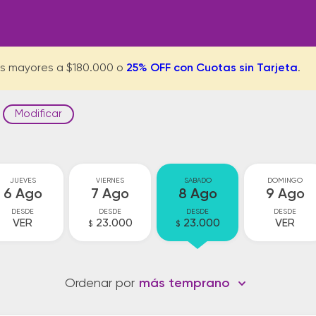
s mayores a $180.000 o
25% OFF con Cuotas sin Tarjeta
.
Modificar
JUEVES
VIERNES
SABADO
DOMINGO
6 Ago
7 Ago
8 Ago
9 Ago
DESDE
DESDE
DESDE
DESDE
VER
23.000
23.000
VER
$
$
Ordenar por
más temprano