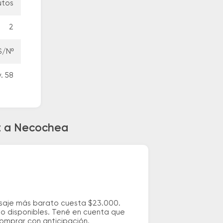
utos
2
S/Nº
. 58
ez a Necochea
asaje más barato cuesta $23.000.
io disponibles. Tené en cuenta que
comprar con anticipación.