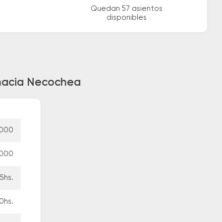
Quedan 57 asientos
disponibles
 hacia Necochea
.000
.000
5hs.
0hs.