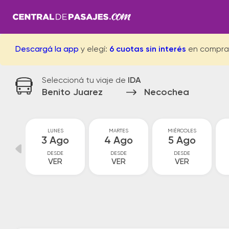
Descargá la app
y elegí:
6 cuotas sin interés
en compra
Seleccioná tu viaje de
IDA
Benito Juarez
Necochea
GO
LUNES
MARTES
MIÉRCOLES
go
3 Ago
4 Ago
5 Ago
DESDE
DESDE
DESDE
VER
VER
VER