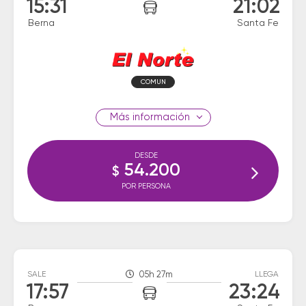
15:31
21:02
Berna
Santa Fe
COMUN
información
DESDE
54.200
$
POR PERSONA
SALE
05h 27m
LLEGA
17:57
23:24