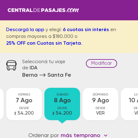
Descargá la app
y elegí:
6 cuotas sin interés
en
compras mayores a $180.000 o
25% OFF con Cuotas sin Tarjeta
.
Seleccioná tu viaje
Modificar
de
IDA
Berna
Santa Fe
VIERNES
SABADO
DOMINGO
LU
7 Ago
8 Ago
9 Ago
10
DESDE
DESDE
DESDE
DE
54.200
54.200
VER
V
$
$
Ordenar por
más temprano