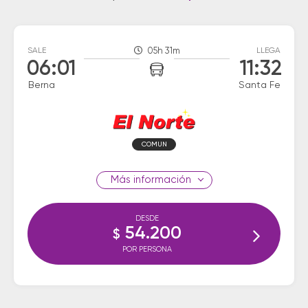
SALE
05h 31m
LLEGA
06:01
11:32
Berna
Santa Fe
COMUN
información
DESDE
54.200
$
POR PERSONA