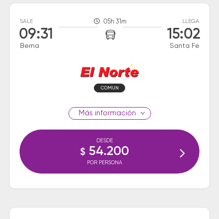
SALE
05h 31m
LLEGA
09:31
15:02
Berna
Santa Fe
COMUN
información
DESDE
54.200
$
POR PERSONA