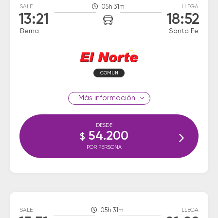
SALE
05h 31m
LLEGA
13:21
18:52
Berna
Santa Fe
COMUN
información
DESDE
54.200
$
POR PERSONA
SALE
05h 31m
LLEGA