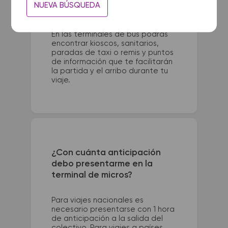
NUEVA BÚSQUEDA
750 - Terminal. La terminal de
colectivos de Bonifacio se
encuentra en Rivadavia e Italia.
En las terminales de bus podrás
encontrar kioscos, sanitarios,
paradas de taxi o remis y puntos
de información que te facilitarán
la partida y el arribo durante tu
viaje.
¿Con cuánta anticipación
debo presentarme en la
terminal de micros?
Para viajes nacionales es
necesario presentarse con 1 hora
de anticipación a la salida del
colectivo. Para viajes a países