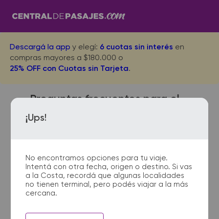
Descargá la app
y elegí:
6 cuotas sin interés
en
compras mayores a $180.000 o
25% OFF con Cuotas sin Tarjeta
.
Preguntas frecuentes para el
viaje desde Bolivar a Bonifacio
¡Ups!
No encontramos opciones para tu viaje.
¿Dónde quedan las
Intentá con otra fecha, origen o destino. Si vas
terminales de micro de
a la Costa, recordá que algunas localidades
Bolivar a Bonifacio?
no tienen terminal, pero podés viajar a la más
cercana.
La terminal de ómnibus de Bolivar
queda ubicada en Fabres García