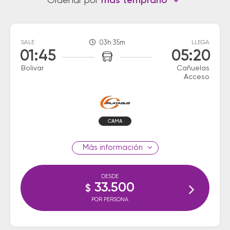
Ordenar por
más temprano
SALE
03h 35m
LLEGA
01:45
05:20
Bolivar
Cañuelas
Acceso
CAMA
información
DESDE
33.500
$
POR PERSONA