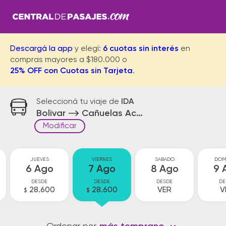
Descargá la app
y elegí:
6 cuotas sin interés
en
compras mayores a $180.000 o
25% OFF con Cuotas sin Tarjeta
.
Seleccioná tu viaje de
IDA
Bolivar
Cañuelas Acceso
Modificar
JUEVES
VIERNES
SABADO
DOM
6 Ago
7 Ago
8 Ago
9 
DESDE
DESDE
DESDE
DE
28.600
28.600
VER
V
$
$